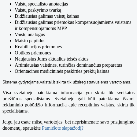
Vaistų specialisto anotacijas
Vaistų paskyrimo tvarką
Didžiausias galimas vaistų kainas
Didžiausias galimas priemokas kompensuojamiems vaistams
ir kompensuojamoms MPP
Vaistų analogus
Maisto papildus
Reabilitacijos priemones
Optikos priemones
Naujausius Jums aktualius teisės aktus
Artimiausias vaistines, turinčias dominančius preparatus
Orientacines medicininės paskirties prekių kainas
Sistema gydytojams.vaistai.lt skirta tik užsiregistravusiems vartotojams.
Visa svetainėje pateikiama informacija yra skirta tik sveikatos
priežiūros specialistams.
Svetainėje gali būti pateikiama išsami
reklaminio pobūdžio informacija apie receptinius vaistus, skirta tik
specialistams.
Jeigu jau esate mūsų vartotojas, bet neprisimenate savo prisijungimo
duomenų, spauskite
Pamiršote slaptažodį?