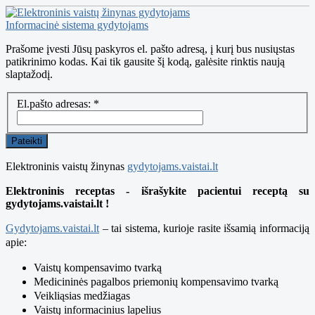
Informacinė sistema gydytojams
Prašome įvesti Jūsų paskyros el. pašto adresą, į kurį bus nusiųstas
patikrinimo kodas. Kai tik gausite šį kodą, galėsite rinktis naują
slaptažodį.
El.pašto adresas:
*
Pateikti
Elektroninis vaistų žinynas
gydytojams.vaistai.lt
Elektroninis receptas - išrašykite pacientui receptą su
gydytojams.vaistai.lt !
Gydytojams.vaistai.lt
– tai sistema, kurioje rasite išsamią informaciją
apie:
Vaistų kompensavimo tvarką
Medicininės pagalbos priemonių kompensavimo tvarką
Veikliąsias medžiagas
Vaistų informacinius lapelius