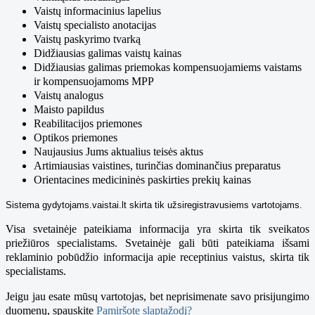
Vaistų informacinius lapelius
Vaistų specialisto anotacijas
Vaistų paskyrimo tvarką
Didžiausias galimas vaistų kainas
Didžiausias galimas priemokas kompensuojamiems vaistams
ir kompensuojamoms MPP
Vaistų analogus
Maisto papildus
Reabilitacijos priemones
Optikos priemones
Naujausius Jums aktualius teisės aktus
Artimiausias vaistines, turinčias dominančius preparatus
Orientacines medicininės paskirties prekių kainas
Sistema gydytojams.vaistai.lt skirta tik užsiregistravusiems vartotojams.
Visa svetainėje pateikiama informacija yra skirta tik sveikatos
priežiūros specialistams.
Svetainėje gali būti pateikiama išsami
reklaminio pobūdžio informacija apie receptinius vaistus, skirta tik
specialistams.
Jeigu jau esate mūsų vartotojas, bet neprisimenate savo prisijungimo
duomenų, spauskite
Pamiršote slaptažodį?