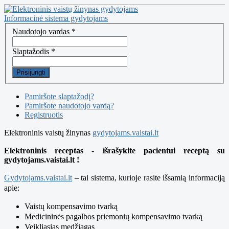
Informacinė sistema gydytojams
Naudotojo vardas
*
Slaptažodis
*
Prisijungti
Pamiršote slaptažodį?
Pamiršote naudotojo vardą?
Registruotis
Elektroninis vaistų žinynas
gydytojams.vaistai.lt
Elektroninis receptas - išrašykite pacientui receptą su
gydytojams.vaistai.lt !
Gydytojams.vaistai.lt
– tai sistema, kurioje rasite išsamią informaciją
apie:
Vaistų kompensavimo tvarką
Medicininės pagalbos priemonių kompensavimo tvarką
Veikliąsias medžiagas